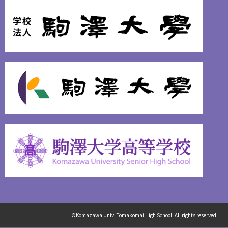
©Komazawa Univ. Tomakomai High School. All rights reserved.