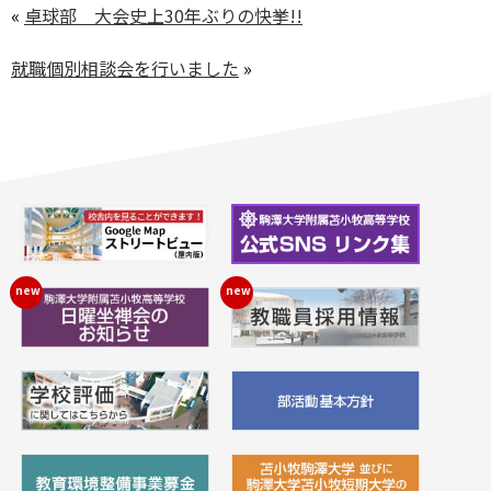
«
卓球部 大会史上30年ぶりの快挙!!
就職個別相談会を行いました
»