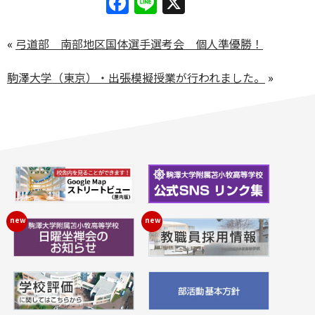
Facebook
Line
X
«
弓道部 南部地区国体選手選考会 個人準優勝！
駒澤大学（東京）・出張模擬授業が行われました。
»