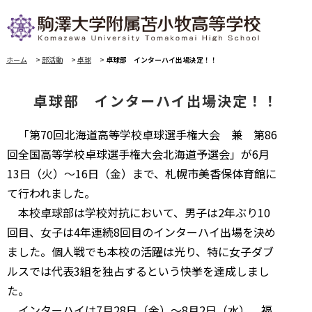
ホーム
>
部活動
>
卓球
>
卓球部 インターハイ出場決定！！
卓球部 インターハイ出場決定！！
「第70回北海道高等学校卓球選手権大会 兼 第86
回全国高等学校卓球選手権大会北海道予選会」が6月
13日（火）～16日（金）まで、札幌市美香保体育館に
て行われました。
本校卓球部は学校対抗において、男子は2年ぶり10
回目、女子は4年連続8回目のインターハイ出場を決め
ました。個人戦でも本校の活躍は光り、特に女子ダブ
ルスでは代表3組を独占するという快挙を達成しまし
た。
インターハイは7月28日（金）～8月2日（水）、福