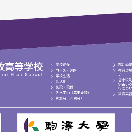
学校紹介
部活動
コース・進路
教育環
い
学校生活
苫小牧
部活動
学苫小
施設・設備
行につ
入学案内（募集要項）
教育実
駒友会（同窓会）