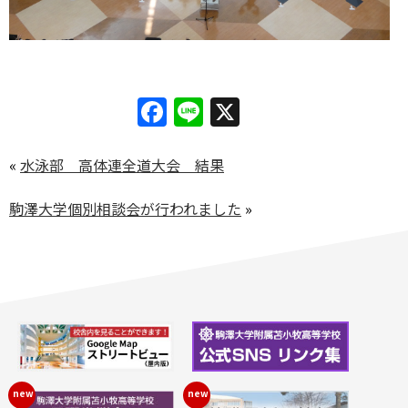
Facebook
Line
X
«
水泳部 高体連全道大会 結果
駒澤大学個別相談会が行われました
»