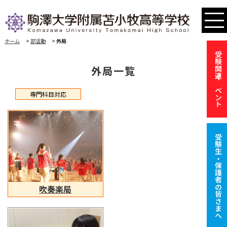
ホーム
>
部活動
>
外局
受験関連イベント
外局一覧
専門科目対応
受験生・保護者の皆さまへ
吹奏楽局