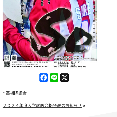
Facebook
Line
X
«
高祖降誕会
２０２４年度入学試験合格発表のお知らせ
»