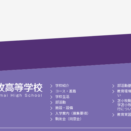
学校紹介
部活動
コース・進路
教育環
い
学校生活
苫小牧
部活動
学苫小
施設・設備
行につ
入学案内（募集要項）
教育実
駒友会（同窓会）