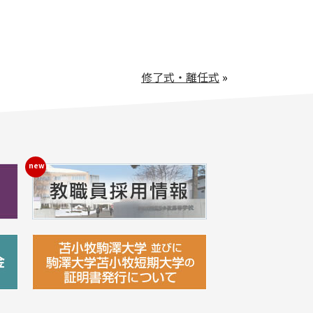
修了式・離任式
»