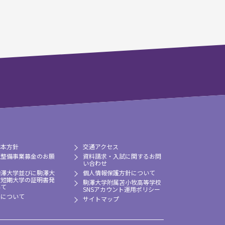
基本方針
交通アクセス
境整備事業募金のお願
資料請求・入試に関するお問
い合わせ
駒澤大学並びに駒澤大
個人情報保護方針について
牧短期大学の証明書発
駒澤大学附属苫小牧高等学校
いて
SNSアカウント運用ポリシー
習について
サイトマップ