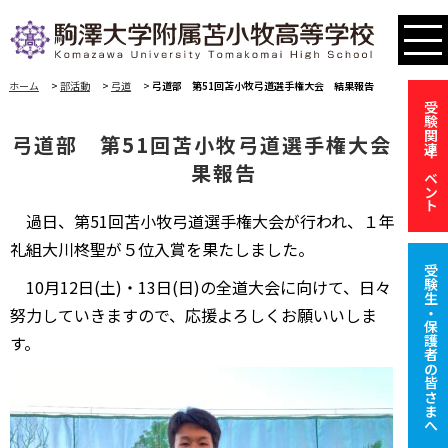
ホーム
>
部活動
>
弓道
>
弓道部 第51回苫小牧弓道選手権大会 結果報告
受験関連イベント
弓道部 第51回苫小牧弓道選手権大会 結
果報告
過日、第51回苫小牧弓道選手権大会が行われ、１年
礼組大川柊聖が５位入賞を果たしました。
受験生・保護者の皆さまへ
10月12日(土)・13日(日)の全道大会に向けて、日々
努力していきますので、応援よろしくお願いいしま
す。