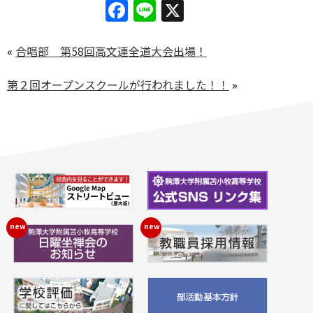
Facebook
Line
X
«
合唱部 第58回高文連全道大会出場！
第２回オープンスクールが行われました！！
»