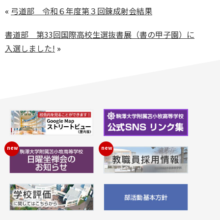
«
弓道部 令和６年度第３回錬成射会結果
書道部 第33回国際高校生選抜書展（書の甲子園）に
入選しました!
»