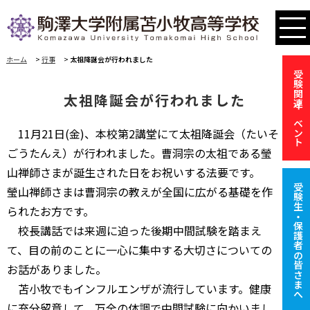
ホーム
>
行事
>
太祖降誕会が行われました
受験関連イベント
太祖降誕会が行われました
11月21日(金)、本校第2講堂にて太祖降誕会（たいそ
ごうたんえ）が行われました。曹洞宗の太祖である瑩
山禅師さまが誕生された日をお祝いする法要です。
受験生・保護者の皆さまへ
瑩山禅師さまは曹洞宗の教えが全国に広がる基礎を作
られたお方です。
校長講話では来週に迫った後期中間試験を踏まえ
て、目の前のことに一心に集中する大切さについての
お話がありました。
苫小牧でもインフルエンザが流行しています。健康
に充分留意して、万全の体調で中間試験に向かいまし