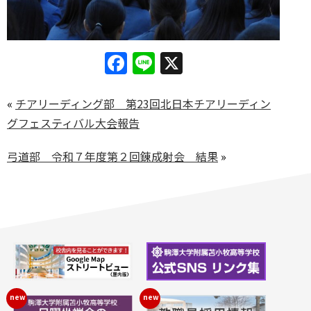
Facebook
Line
X
«
チアリーディング部 第23回北日本チアリーディン
グフェスティバル大会報告
弓道部 令和７年度第２回錬成射会 結果
»