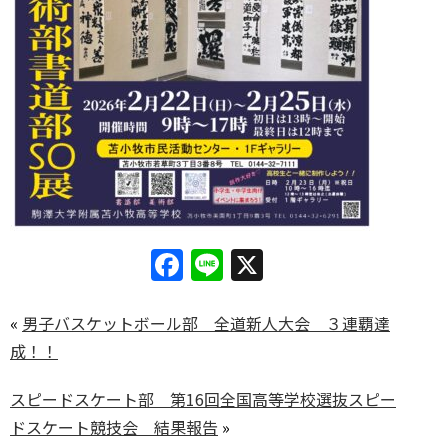
Facebook
Line
X
«
男子バスケットボール部 全道新人大会 ３連覇達
成！！
スピードスケート部 第16回全国高等学校選抜スピー
ドスケート競技会 結果報告
»