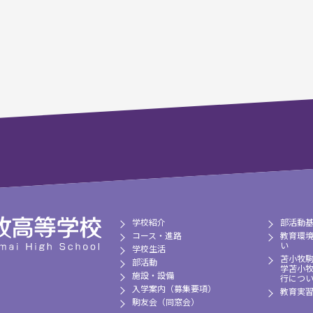
学校紹介
部活動
コース・進路
教育環
い
学校生活
苫小牧
部活動
学苫小
施設・設備
行につ
入学案内（募集要項）
教育実
駒友会（同窓会）