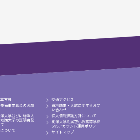
基本方針
交通アクセス
境整備事業募金のお願
資料請求・入試に関するお問
い合わせ
駒澤大学並びに駒澤大
個人情報保護方針について
牧短期大学の証明書発
駒澤大学附属苫小牧高等学校
いて
SNSアカウント運用ポリシー
習について
サイトマップ