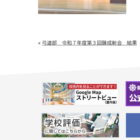
«
弓道部 令和７年度第３回錬成射会 結果