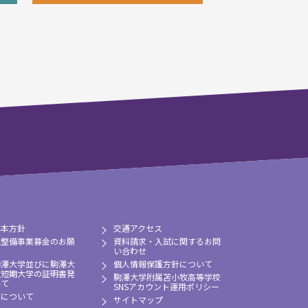
基本方針
交通アクセス
境整備事業募金のお願
資料請求・入試に関するお問
い合わせ
駒澤大学並びに駒澤大
個人情報保護方針について
牧短期大学の証明書発
駒澤大学附属苫小牧高等学校
いて
SNSアカウント運用ポリシー
習について
サイトマップ