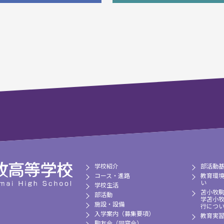
学校紹介
部活動
コース・進路
教育環
い
学校生活
苫小牧
部活動
学苫小
施設・設備
行につ
入学案内（募集要項）
教育実
駒友会（同窓会）