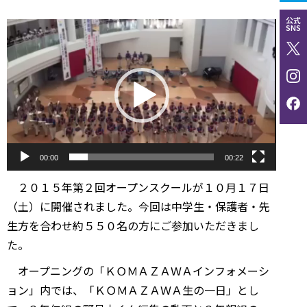
公式
動
SNS
画
プ
レ
ー
ヤ
ー
00:00
00:22
２０１５年第２回オープンスクールが１０月１７日
（土）に開催されました。今回は中学生・保護者・先
生方を合わせ約５５０名の方にご参加いただきまし
た。
オープニングの「ＫＯＭＡＺＡＷＡインフォメーシ
ョン」内では、「ＫＯＭＡＺＡＷＡ生の一日」とし