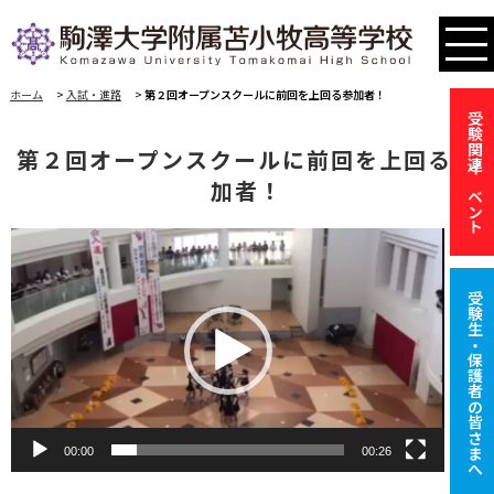
ホーム
>
入試・進路
>
第２回オープンスクールに前回を上回る参加者！
受験関連イベント
第２回オープンスクールに前回を上回る参
加者！
動
画
受験生・保護者の皆さまへ
プ
レ
ー
ヤ
ー
00:00
00:26