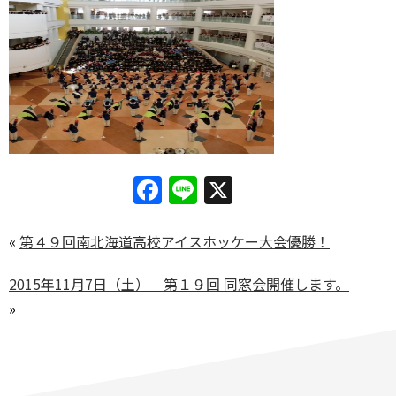
Facebook
Line
X
«
第４９回南北海道高校アイスホッケー大会優勝！
2015年11月7日（土） 第１９回 同窓会開催します。
»