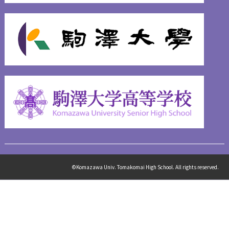
©Komazawa Univ. Tomakomai High School. All rights reserved.