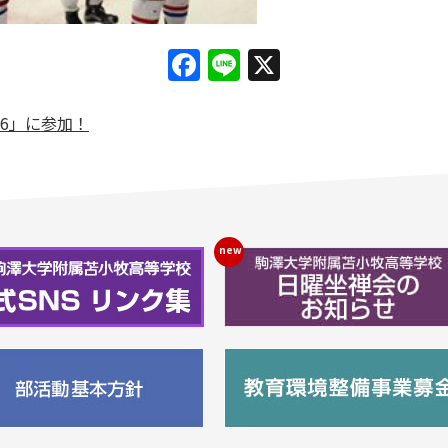
Facebook
Line
X
6」に参加！