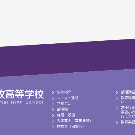
学校紹介
部活動
コース・進路
教育環
い
学校生活
苫小牧
部活動
学苫小
施設・設備
行につ
入学案内（募集要項）
教育実
駒友会（同窓会）