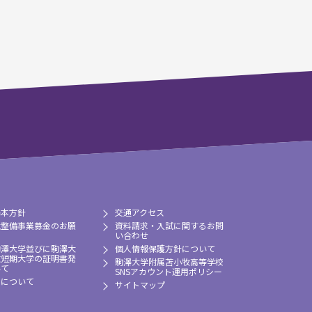
基本方針
交通アクセス
境整備事業募金のお願
資料請求・入試に関するお問
い合わせ
駒澤大学並びに駒澤大
個人情報保護方針について
牧短期大学の証明書発
駒澤大学附属苫小牧高等学校
いて
SNSアカウント運用ポリシー
習について
サイトマップ