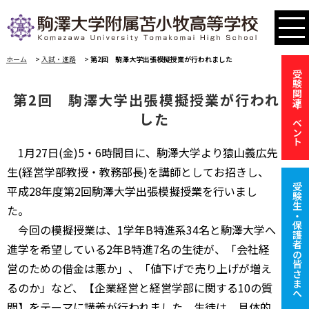
ホーム
>
入試・進路
>
第2回 駒澤大学出張模擬授業が行われました
受験関連イベント
第2回 駒澤大学出張模擬授業が行われま
した
1月27日(金)5・6時間目に、駒澤大学より猿山義広先
生(経営学部教授・教務部長)を講師としてお招きし、
受験生・保護者の皆さまへ
平成28年度第2回駒澤大学出張模擬授業を行いまし
た。
今回の模擬授業は、1学年B特進系34名と駒澤大学へ
進学を希望している2年B特進7名の生徒が、「会社経
営のための借金は悪か」、「値下げで売り上げが増え
るのか」など、【企業経営と経営学部に関する10の質
問】をテーマに講義が行われました。生徒は、具体的