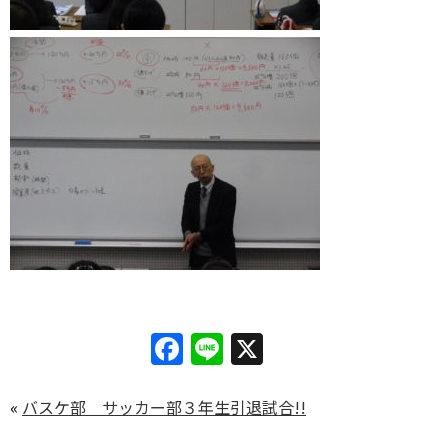
Facebook
Line
X
«
バスケ部 サッカー部３年生引退試合!!