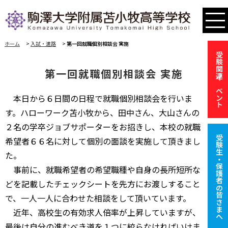
ホーム
>
入試・進路
>
第一回就職個別相談会 実施
受験関連イベント
第一回就職個別相談会 実施
本日から６日間の日程で就職個別相談会を行いま
す。ハローワーク苫小牧から、田中さん、大山さんの
２名の学卒ジョブサポーターをお招きし、本校の就職
受験生・保護者の皆さまへ
希望者６６名に対して個別の面談を実施して頂きまし
た。
事前に、就職希望者の希望職種や自身の長所短所な
どを記載したチェックシートを先方にお渡しすること
で、一人一人に合わせた相談をして頂いています。
近年、高校生の有効求人倍率が上昇していますが、
最後は自分の進むべき道を１つに絞らなければいけま