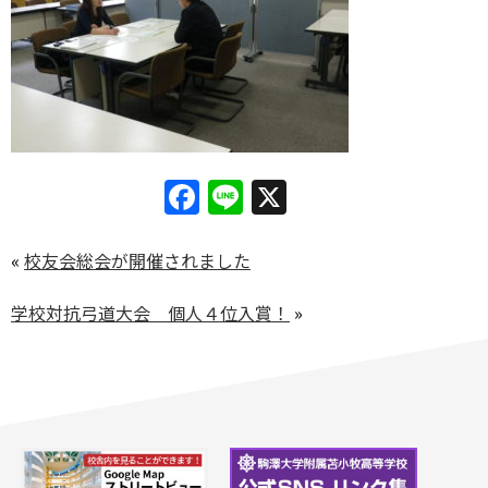
Facebook
Line
X
«
校友会総会が開催されました
学校対抗弓道大会 個人４位入賞！
»