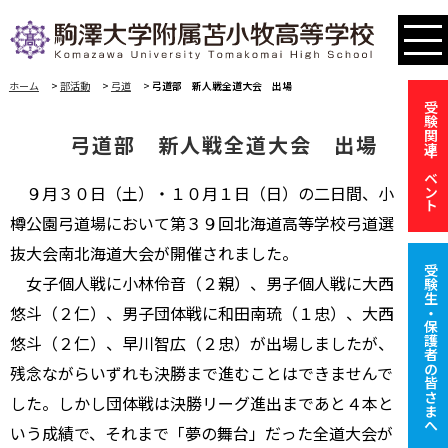
ホーム
>
部活動
>
弓道
>
弓道部 新人戦全道大会 出場
受験関連イベント
弓道部 新人戦全道大会 出場
９月３０日（土）・１０月１日（日）の二日間、小
樽公園弓道場において第３９回北海道高等学校弓道選
抜大会南北海道大会が開催されました。
受験生・保護者の皆さまへ
女子個人戦に小林伶音（２親）、男子個人戦に大西
悠斗（２仁）、男子団体戦に和田南琉（１忠）、大西
悠斗（２仁）、早川智広（２忠）が出場しましたが、
残念ながらいずれも決勝まで進むことはできませんで
した。
しかし団体戦は決勝リーグ進出まであと４本と
いう成績で、それまで「夢の舞台」だった全道大会が