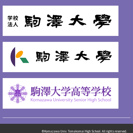
©Komazawa Univ. Tomakomai High School. All rights reserved.