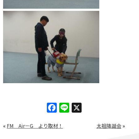
Facebook
Line
X
«
FM Air－G より取材！
太祖降誕会
»