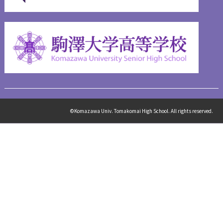
©Komazawa Univ. Tomakomai High School. All rights reserved.