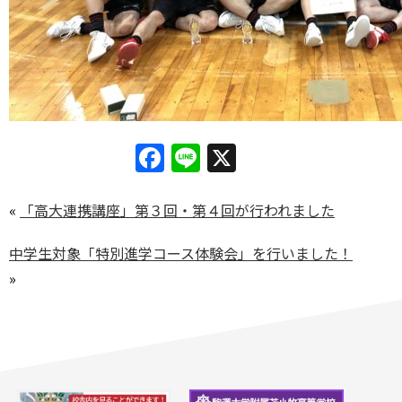
Facebook
Line
X
«
「高大連携講座」第３回・第４回が行われました
中学生対象「特別進学コース体験会」を行いました！
»