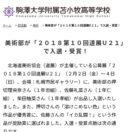
ホーム
>
部活動
>
美術
>
美術部が「２０１８第１０回道展U２１」で入選・受賞！
美術部が「２０１８第１０回道展U２１」
で入選・受賞！
北海道美術協会（道展）が主催している公募展「２
０１８第１０回道展U２１」（２月２日（金）～４日
（日）、会場：札幌市民ギャラリー）に、美術部の押
切理央奈さん（１年忠組）、佐藤礼菜さん（１年仁
組）、柴田柚菜さん（１年孝組）が出品し入選いたし
ました。また、押切さんの「溶けこめない色」という
作品が優秀賞に、佐藤さんの「イカ乱闘！」という作
品が奨励賞に選ばれました。入選・受賞点数は次の通
りです。