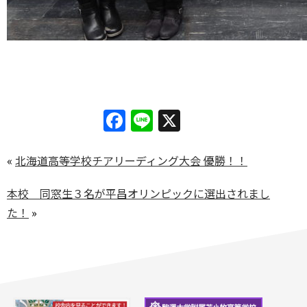
Facebook
Line
X
«
北海道高等学校チアリーディング大会 優勝！！
本校 同窓生３名が平昌オリンピックに選出されまし
た！
»