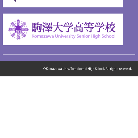
©Komazawa Univ. Tomakomai High School. All rights reserved.