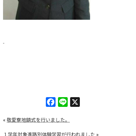
Facebook
Line
X
«
敬愛寮地鎮式を行いました。
１学年対象進路別体験学習が行われました
»