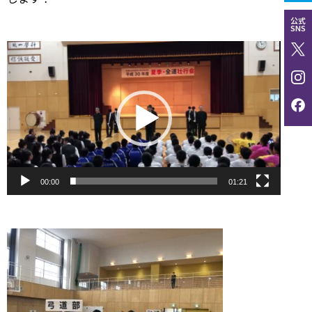
公式
SNS
動
画
プ
レ
ー
ヤ
ー
00:00
01:21