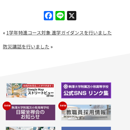
Facebook
Line
X
«
1学年特進コース対象 進学ガイダンスを行いました
防災講話を行いました
»