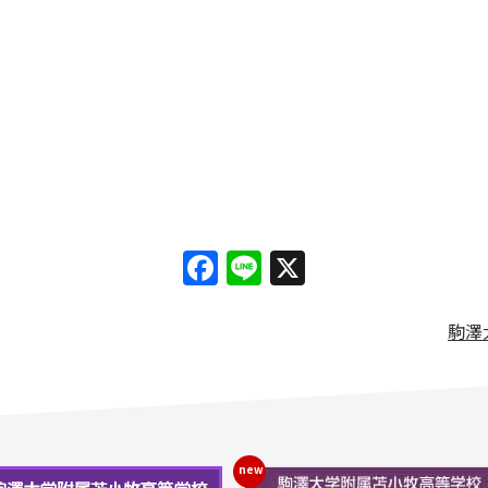
Facebook
Line
X
駒澤