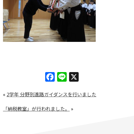
Facebook
Line
X
«
2学年 分野別進路ガイダンスを行いました
「納税教室」が行われました。
»