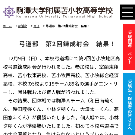
ホーム
>
部活動
>
弓道
>
弓道部 第2回錬成射会 結果！
受験関連イベント
弓道部 第2回錬成射会 結果！
12月9日（日）、本校弓道場にて第2回苫小牧地区高
校弓道錬成射会が行われました。参加校は、室蘭東翔
高校、苫小牧東高校、苫小牧西高校、苫小牧総合経済
受験生・保護者の皆さまへ
高校、本校の5校より19チーム89名の選手がエントリ
ーし、団体戦および個人戦が行われました。
その結果、団体戦では駒澤Ａチーム（和田南琉く
ん、時田陸弥くん、小林夕朔くん、大澤太一くん、髙
田悠斗くん）が優勝いたしました。個人戦では、小林
夕朔くんが準優勝いたしました。初めて本校弓道場で
の大会開催となり、負けられないというプレッシャー