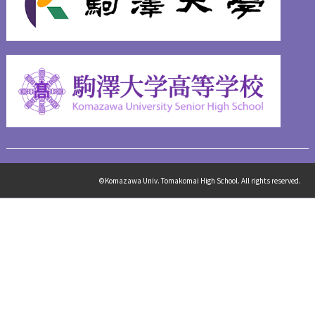
©Komazawa Univ. Tomakomai High School. All rights reserved.