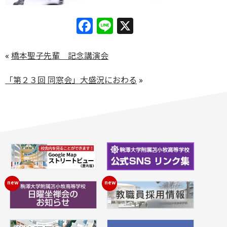
Facebook
Line
X
«
橋本聖子先輩 記念講演会
「第２３回 同窓会」大盛況におわる
»