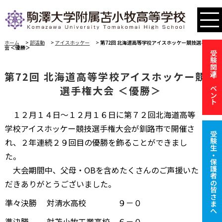
ホーム
>
部活動
>
アイスホッケー
>
第72回 北海道高等学校アイスホッケー競技選手権大
会 ＜優勝＞
受験関連イベント
第72回 北海道高等学校アイスホッケー競技
選手権大会 ＜優勝＞
１２月１４日～１２月１６日に第７２回北海道高等
学校アイスホッケー競技選手権大会が釧路市で開催さ
受験生・保護者の皆さまへ
れ、２年連続２９回目の優勝を飾ることができまし
た。
大会期間中、父母・OBを含めたくさんのご声援いた
だきありがとうございました。
準々決勝 対清水高校 ９－０
準決勝 対苫小牧工業高校 ６－０