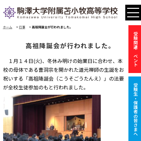
ホーム
>
行事
>
高祖降誕会が行われました。
受験関連イベント
高祖降誕会が行われました。
１月１４日(火)、冬休み明けの始業日に合わせ、本
校の母体である曹洞宗を開かれた道元禅師の生誕をお
祝いする「高祖降誕会（こうそごうたんえ）」の法要
受験生・保護者の皆さまへ
が全校生徒参加のもと行われました。