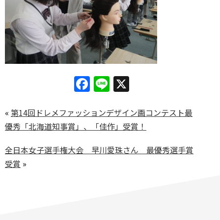
Facebook
Line
X
«
第14回ドレメファッションデザイン画コンテスト最
優秀「北海道知事賞」、「佳作」受賞！
全日本女子選手権大会 早川愛珠さん 最優秀選手賞
受賞
»