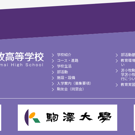
学校紹介
部活動
コース・進路
教育環
い
学校生活
苫小牧
部活動
学苫小
施設・設備
行につ
入学案内（募集要項）
教育実
駒友会（同窓会）