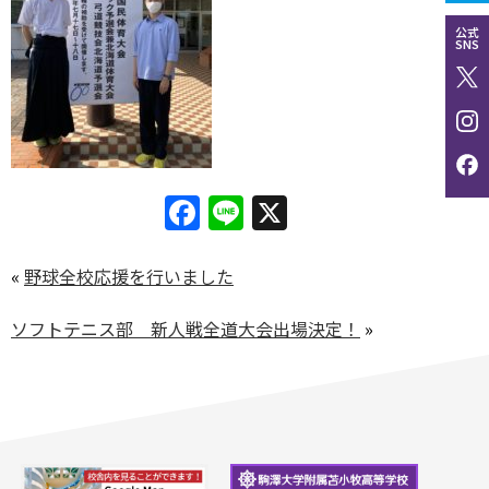
公式
SNS
Facebook
Line
X
«
野球全校応援を行いました
ソフトテニス部 新人戦全道大会出場決定！
»