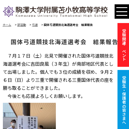
ホーム
>
部活動
>
弓道
>
国体弓道競技北海道選考会 結果報告
受験関連イベント
国体弓道競技北海道選考会 結果報告
７月１７日（土）北見で開催された国体弓道競技北
海道選考会に吉田良風（３年生）が南部地区代表とし
て出場しました。個人でも３位の成績を収め、９月２
受験生・保護者の皆さまへ
６日（日）より三重で開催される三重国体代表の座を
勝ち取ることができました。
今後とも応援よろしくお願いします。