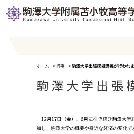
ホーム
>
行事
>
駒澤大学出張模擬講義が行われ
駒澤大学出張
12
月
17
日（金）、
6
月に引き続き駒澤大学
加し、駒澤大学の概要や身近な経済の変化で