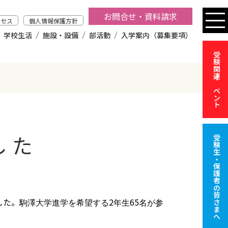
お問合せ・資料請求
クセス
個人情報保護方針
学校生活
施設・設備
部活動
入学案内（募集要項）
受験関連イベント
した
受験生・保護者の皆さまへ
した。
2
65
駒澤大学進学を希望する
年生
名が参