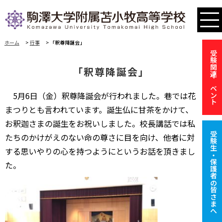
ホーム
>
行事
>
「釈尊降誕会」
受験関連イベント
「釈尊降誕会」
5月6日（金）釈尊降誕会が行われました。巷では花
まつりとも言われています。誕生仏に甘茶をかけて、
お釈迦さまの誕生をお祝いしました。校長講話では私
受験生・保護者の皆さまへ
たちのかけがえのない命の尊さに目を向け、他者に対
する思いやりの心を持つようにというお話を頂きまし
た。