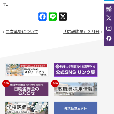
す。
公式
SNS
Facebook
Line
X
«
二次募集について
「広報駒澤」３月号
»