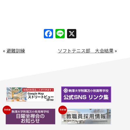
Facebook
Line
X
«
避難訓練
ソフトテニス部 大会結果
»