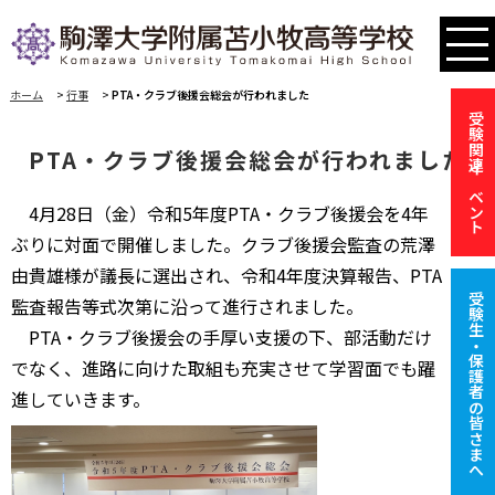
ホーム
>
行事
>
PTA・クラブ後援会総会が行われました
受験関連イベント
PTA・クラブ後援会総会が行われました
4月28日（金）令和5年度PTA・クラブ後援会を4年
ぶりに対面で開催しました。クラブ後援会監査の荒澤
由貴雄様が議長に選出され、令和4年度決算報告、PTA
受験生・保護者の皆さまへ
監査報告等式次第に沿って進行されました。
PTA・クラブ後援会の手厚い支援の下、部活動だけ
でなく、進路に向けた取組も充実させて学習面でも躍
進していきます。