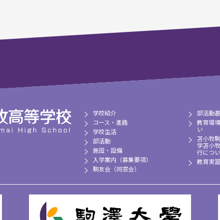
学校紹介
部活動
コース・進路
教育環
い
学校生活
苫小牧
部活動
学苫小
施設・設備
行につ
入学案内（募集要項）
教育実
駒友会（同窓会）