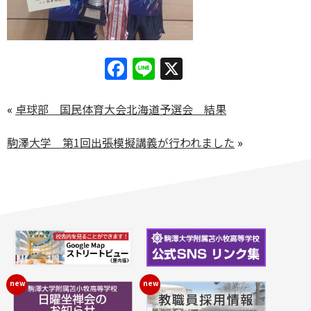
Facebook
Line
X
«
卓球部 国民体育大会北海道予選会 結果
駒澤大学 第1回出張模擬講義が行われました
»