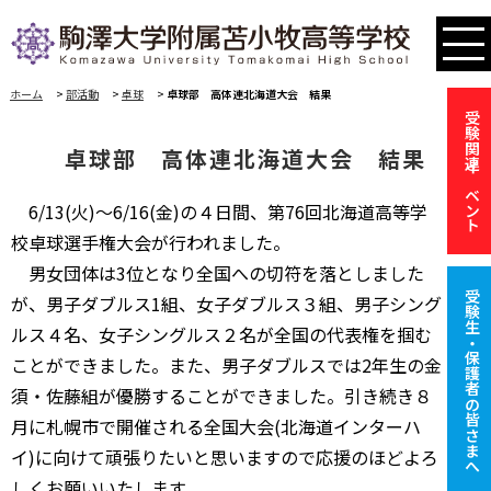
ホーム
>
部活動
>
卓球
>
卓球部 高体連北海道大会 結果
受験関連イベント
卓球部 高体連北海道大会 結果
6/13(火)～6/16(金)の４日間、第76回北海道高等学
校卓球選手権大会が行われました。
男女団体は3位となり全国への切符を落としました
受験生・保護者の皆さまへ
が、男子ダブルス1組、女子ダブルス３組、男子シング
ルス４名、女子シングルス２名が全国の代表権を掴む
ことができました。また、男子ダブルスでは2年生の金
須・佐藤組が優勝することができました。引き続き８
月に札幌市で開催される全国大会(北海道インターハ
イ)に向けて頑張りたいと思いますので応援のほどよろ
しくお願いいたします。