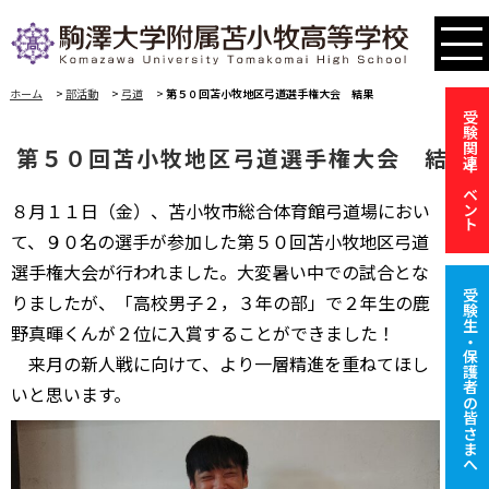
ホーム
>
部活動
>
弓道
>
第５０回苫小牧地区弓道選手権大会 結果
受験関連イベント
第５０回苫小牧地区弓道選手権大会 結果
８月１１日（金）、苫小牧市総合体育館弓道場におい
て、９０名の選手が参加した第５０回苫小牧地区弓道
選手権大会が行われました。大変暑い中での試合とな
受験生・保護者の皆さまへ
りましたが、「高校男子２，３年の部」で２年生の鹿
野真暉くんが２位に入賞することができました！
来月の新人戦に向けて、より一層精進を重ねてほし
いと思います。