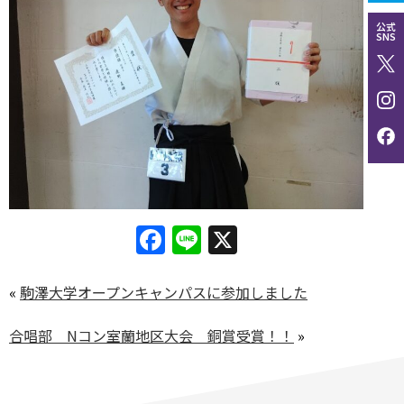
公式
SNS
Facebook
Line
X
«
駒澤大学オープンキャンパスに参加しました
合唱部 Nコン室蘭地区大会 銅賞受賞！！
»