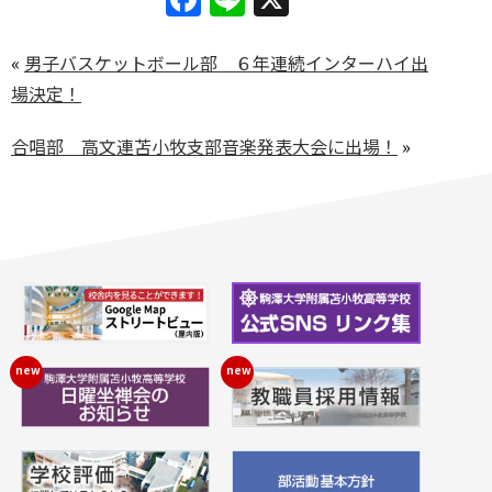
«
男子バスケットボール部 ６年連続インターハイ出
場決定！
合唱部 高文連苫小牧支部音楽発表大会に出場！
»