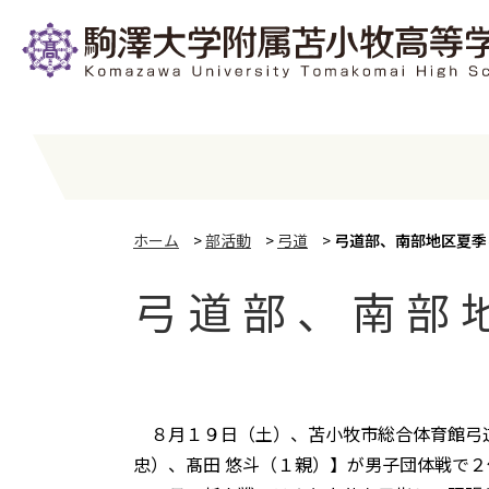
ホーム
>
部活動
>
弓道
>
弓道部、南部地区夏
弓道部、南部
８月１９日（土）、苫小牧市総合体育館弓道
忠）、髙田 悠斗（１親）】が男子団体戦で