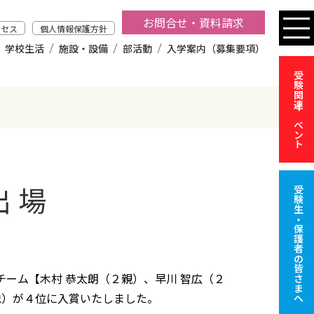
お問合せ・資料請求
クセス
個人情報保護方針
学校生活
施設・設備
部活動
入学案内（募集要項）
受験関連イベント
 出場
受験生・保護者の皆さまへ
ーム【木村 恭太朗（２親）、早川 智広（２
忠）が４位に入賞いたしました。