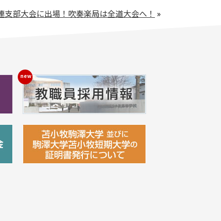
連支部大会に出場！吹奏楽局は全道大会へ！
»