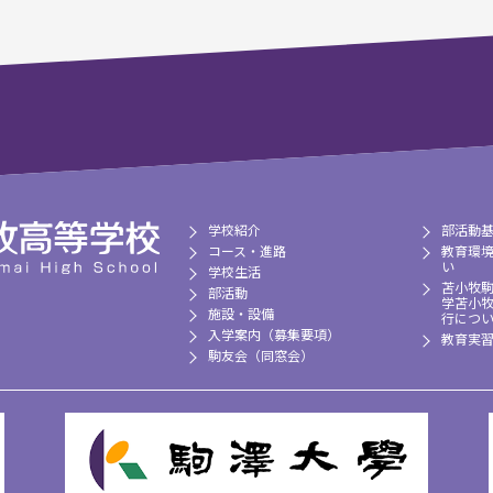
学校紹介
部活動
コース・進路
教育環
い
学校生活
苫小牧
部活動
学苫小
施設・設備
行につ
入学案内（募集要項）
教育実
駒友会（同窓会）