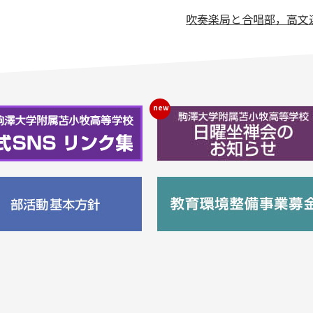
吹奏楽局と合唱部，高文