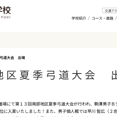
交通ア
学校紹介
コース・進路
季弓道大会 出場
地区夏季弓道大会
場にて第１３回南部地区夏季弓道大会が行われ、駒澤男子Ｂチ
２位に入賞いたしました！また、男子個人戦では早川 智広（２