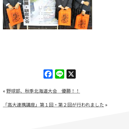
Facebook
Line
X
«
野球部、秋季北海道大会 優勝！！
「高大連携講座」第１回・第２回が行われました
»