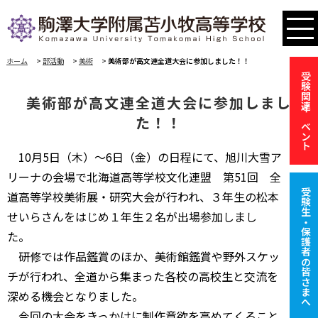
ホーム
>
部活動
>
美術
>
美術部が高文連全道大会に参加しました！！
受験関連イベント
美術部が高文連全道大会に参加しまし
た！！
10月5日（木）〜6日（金）の日程にて、旭川大雪ア
リーナの会場で北海道高等学校文化連盟 第51回 全
受験生・保護者の皆さまへ
道高等学校美術展・研究大会が行われ、３年生の松本
せいらさんをはじめ１年生２名が出場参加しまし
た。
研修では作品鑑賞のほか、美術館鑑賞や野外スケッ
チが行われ、全道から集まった各校の高校生と交流を
深める機会となりました。
今回の大会をきっかけに制作意欲を高めてくること