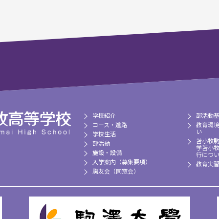
学校紹介
部活動
コース・進路
教育環
い
学校生活
苫小牧
部活動
学苫小
施設・設備
行につ
入学案内（募集要項）
教育実
駒友会（同窓会）