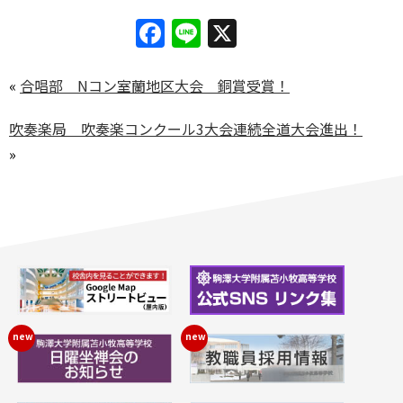
Facebook
Line
X
«
合唱部 Nコン室蘭地区大会 銅賞受賞！
吹奏楽局 吹奏楽コンクール3大会連続全道大会進出！
»