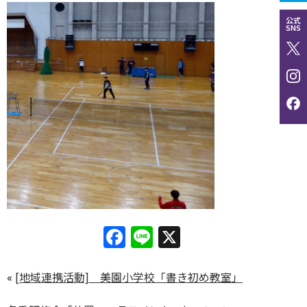
公式
SNS
Facebook
Line
X
«
[地域連携活動] 美園小学校「書き初め教室」