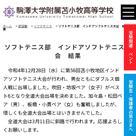
ホーム
>
部活動
>
ソフトテニス
>
ソフトテニス部 インドアソフトテニス大会 結
果
受験関連イベント
ソフトテニス部 インドアソフトテニス大
会 結果
令和4年12月28日（水）に第56回苫小牧地区インド
アソフトテニス大会が行われ、男女ともにダブルス個
受験生・保護者の皆さまへ
人戦に出場しました。吹田・坊坂ペア（女子）がベス
ト6となり全道大会出場を決めました。加々島・松田ペ
ア（男）、板橋・小貫ペア（女）も奮戦しましたが、
惜しくも全道大会出場とはいきませんでした。
全道大会は3月11日に釧路で行われます。応援よろし
くお願いします。