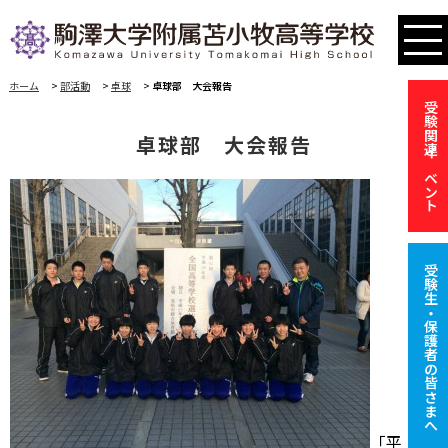
ホーム
>
部活動
>
卓球
>
卓球部 大会報告
受験関連イベント
卓球部 大会報告
受験生・保護者の皆さまへ
「平