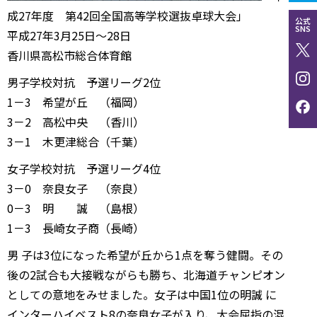
成27年度 第42回全国高等学校選抜卓球大会」
公式
SNS
平成27年3月25日～28日
香川県高松市総合体育館
男子学校対抗 予選リーグ2位
1－3 希望が丘 （福岡）
3－2 高松中央 （香川）
3－1 木更津総合（千葉）
女子学校対抗 予選リーグ4位
3－0 奈良女子 （奈良）
0－3 明 誠 （島根）
1－3 長崎女子商（長崎）
男 子は3位になった希望が丘から1点を奪う健闘。その
後の2試合も大接戦ながらも勝ち、北海道チャンピオン
としての意地をみせました。女子は中国1位の明誠 に
インターハイベスト8の奈良女子が入り、大会屈指の混