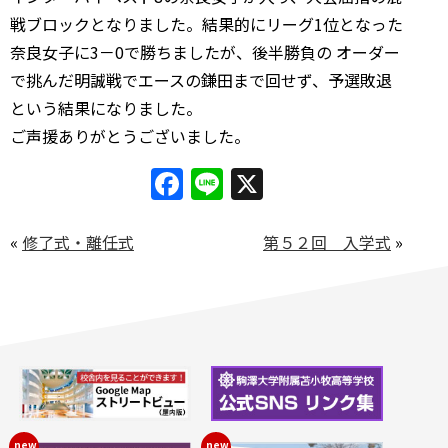
戦ブロックとなりました。結果的にリーグ1位となった
奈良女子に3－0で勝ちましたが、後半勝負の オーダー
で挑んだ明誠戦でエースの鎌田まで回せず、予選敗退
という結果になりました。
ご声援ありがとうございました。
Facebook
Line
X
«
修了式・離任式
第５２回 入学式
»