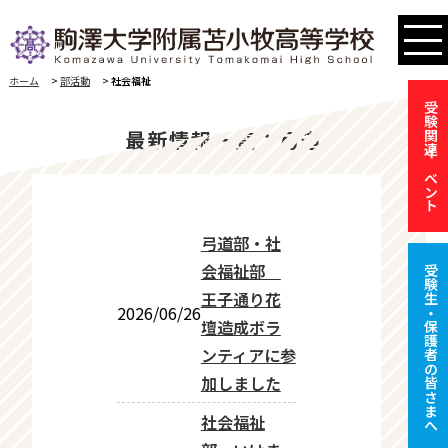
ホーム
>
部活動
>
社会福祉
受験関連イベント
最新情報一覧：弓道
弓道部・社
会福祉部
受験生・保護者の皆さまへ
王子通り花
2026/06/26
壇造成ボラ
ンティアに参
加しました
社会福祉