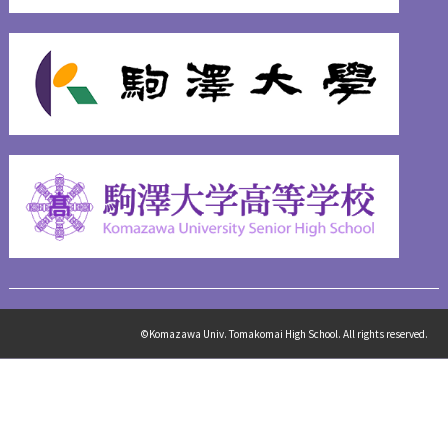
©Komazawa Univ. Tomakomai High School. All rights reserved.