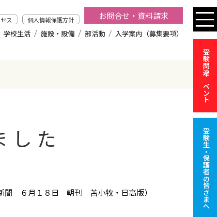
お問合せ・資料請求
クセス
個人情報保護方針
学校生活
施設・設備
部活動
入学案内（募集要項）
受験関連イベント
ました
受験生・保護者の皆さまへ
新聞 ６月１８日 朝刊 苫小牧・日高版）