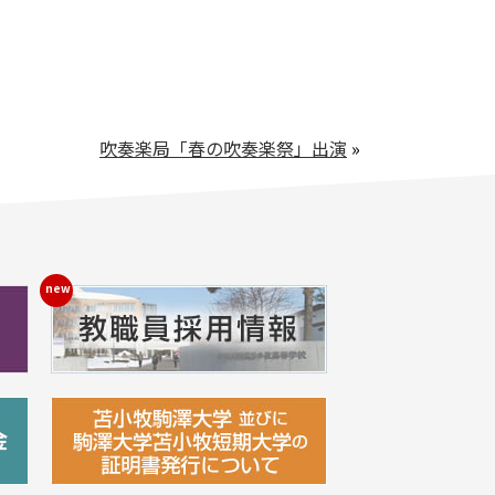
吹奏楽局「春の吹奏楽祭」出演
»