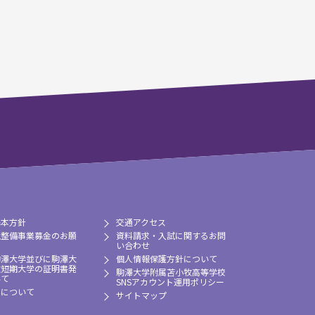
基本方針
交通アクセス
境整備事業募金のお願
資料請求・入試に関するお問
い合わせ
駒澤大学並びに駒澤大
個人情報保護方針について
牧短期大学の証明書発
駒澤大学附属苫小牧高等学校
いて
SNSアカウント運用ポリシー
習について
サイトマップ