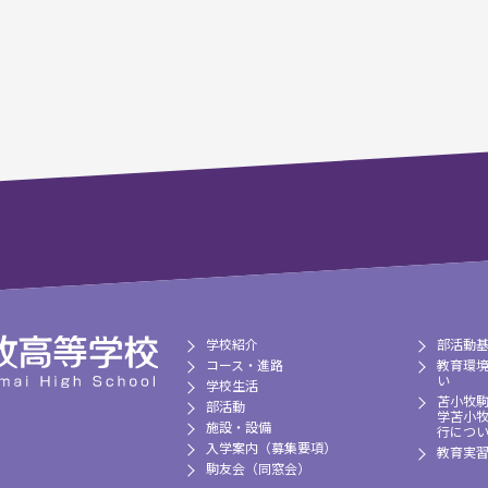
学校紹介
部活動
コース・進路
教育環
い
学校生活
苫小牧
部活動
学苫小
施設・設備
行につ
入学案内（募集要項）
教育実
駒友会（同窓会）